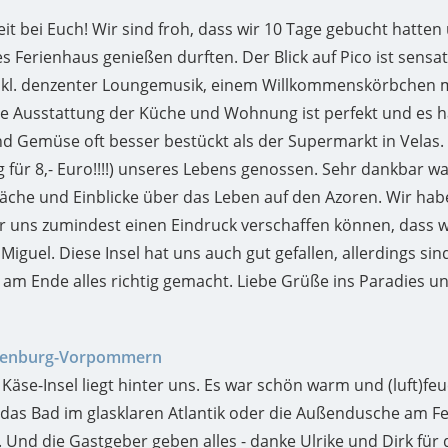
eit bei Euch! Wir sind froh, dass wir 10 Tage gebucht hat
 Ferienhaus genießen durften. Der Blick auf Pico ist sensat
kl. denzenter Loungemusik, einem Willkommenskörbchen mit
e Ausstattung der Küche und Wohnung ist perfekt und es ha
und Gemüse oft besser bestückt als der Supermarkt in Velas.
 für 8,- Euro!!!!) unseres Lebens genossen. Sehr dankbar war
che und Einblicke über das Leben auf den Azoren. Wir habe
 uns zumindest einen Eindruck verschaffen können, dass wir
iguel. Diese Insel hat uns auch gut gefallen, allerdings sin
am Ende alles richtig gemacht. Liebe Grüße ins Paradies und
klenburg-Vorpommern
äse-Insel liegt hinter uns. Es war schön warm und (luft)fe
as Bad im glasklaren Atlantik oder die Außendusche am Fer
. Und die Gastgeber geben alles - danke Ulrike und Dirk für