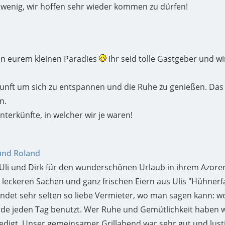
zu wenig, wir hoffen sehr wieder kommen zu dürfen!
 in eurem kleinen Paradies
Ihr seid tolle Gastgeber und wi
unft um sich zu entspannen und die Ruhe zu genießen. Das Ha
n.
terkünfte, in welcher wir je waren!
 und Roland
 Uli und Dirk für den wunderschönen Urlaub in ihrem Azor
ln leckeren Sachen und ganz frischen Eiern aus Ulis "Hühne
det sehr selten so liebe Vermieter, wo man sagen kann: wo
e jeden Tag benutzt. Wer Ruhe und Gemütlichkeit haben wil
rledigt. Unser gemeinsamer Grillabend war sehr gut und lu