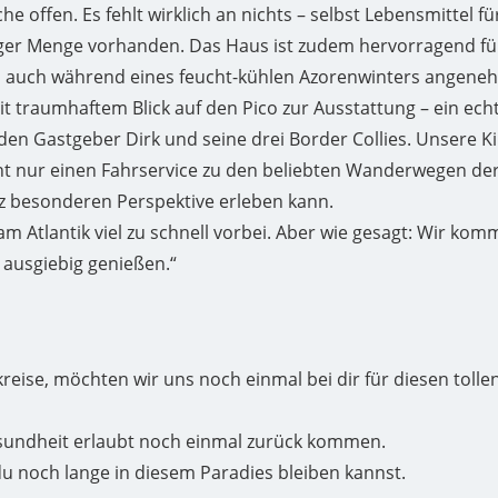
e offen. Es fehlt wirklich an nichts – selbst Lebensmittel f
ger Menge vorhanden. Das Haus ist zudem hervorragend für
us auch während eines feucht-kühlen Azorenwinters angene
t traumhaftem Blick auf den Pico zur Ausstattung – ein echt
en Gastgeber Dirk und seine drei Border Collies. Unsere K
cht nur einen Fahrservice zu den beliebten Wanderwegen der
z besonderen Perspektive erleben kann.
 Atlantik viel zu schnell vorbei. Aber wie gesagt: Wir komm
 ausgiebig genießen.“
eise, möchten wir uns noch einmal bei dir für diesen tolle
Gesundheit erlaubt noch einmal zurück kommen.
u noch lange in diesem Paradies bleiben kannst.