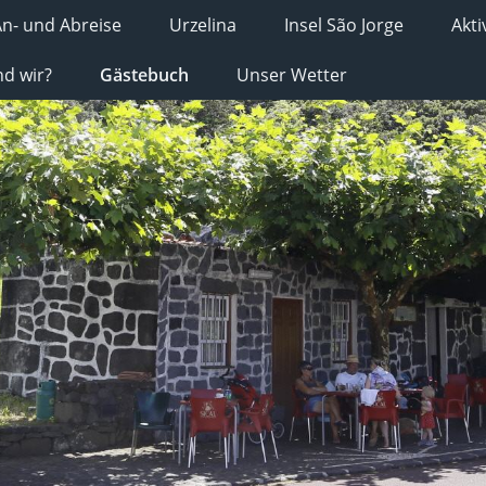
n- und Abreise
Urzelina
Insel São Jorge
Akti
nd wir?
Gästebuch
Unser Wetter